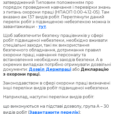
затверджений Типовим положенням про
порядок проведення навчання і перевірки знань
з питань охорони праці (НПАОП 0.00-4.12-05). Там
вказано аж 137 видів робіт. Переглянути даний
перелік робіт з підвищеною небезпекою можна їх
завантаживши -
тут
.
Щоб забезпечити безпеку працівників у сфері
робіт підвищеної небезпеки, необхідно вживати
спеціальні заходи, такі як використання
безпечного обладнання, дотримання правил
охорони праці, навчання персоналу та
встановлення необхідних заходів безпеки. А в
окремих випадках потрібно отримувати дозвільні
документи:
Дозвіл Держпраці
або
Декларацію
з охорони праці.
Законодавством в сфері охорони праці визначені
інші переліки видів робіт підвищеної небезпеки.
Наприклад, наступні переліки видів робіт:
що виконуються на підставі дозволу, група А – 30
видів робіт (
Завантажити перелік
);