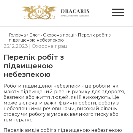
Головна
›
Блог
›
Охорона праці
›
Перелік робіт з
підвищеною небезпекою
25.12.2023
|
Охорона праці
Перелік робіт з
підвищеною
небезпекою
Роботи підвищеної небезпеки - це роботи, які
мають підвищений рівень ризику для здоров'я,
безпеки або життя людей, які її виконують. Це
може включати важкі фізичні роботи, роботу з
небезпечними речовинами, високий рівень
стресу чи роботу в умовах великого тиску або
температур.
Перелік видів робіт з підвищеною небезпекою