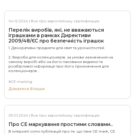
04.12.2024
|
Все про європейську сертифікацію
Перелік виробів, які, не вважаються
іграшками в рамках Директиви
2009/48/ЄС про безпечність іграшок
1. Декоративні предмети для свят та урочистостей
2. Вироби для колекціонерів, за умови зазначення на
самому виробі або на його пакованні видимої та
розбірливої інформації про його призначення для
колекціонерів...
#CE marking
Дізнатися більше
05.01.2024
|
Все про європейську сертифікацію
Про СЕ маркування простими словами..
В інтернеті сотні публікацій про те, що таке CE mark, СЕ