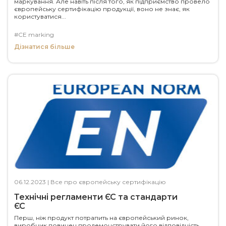
маркування. Але навіть після того, як підприємство провело
європейську сертифікацію продукції, воно не знає, як
користуватися...
#CE marking
Дізнатися більше
06.12.2023
|
Все про європейську сертифікацію
Технічні регламенти ЄС та стандарти
ЄС
Перш, ніж продукт потрапить на європейський ринок,
виробник повинен продемонструвати його відповідність