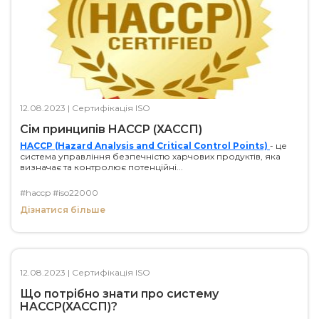
12.08.2023
|
Сертифікація ISO
Сім принципів HACCP (ХАССП)
HACCP (Hazard Analysis and Critical Control Points)
- це
система управління безпечністю харчових продуктів, яка
визначає та контролює потенційні...
#haccp
#iso22000
Дізнатися більше
12.08.2023
|
Сертифікація ISO
Що потрібно знати про систему
HACCP(ХАССП)?